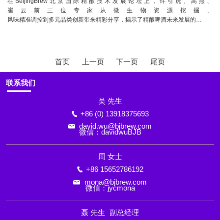
在BeijingBrew北京国际精酿技术发展论坛上，许引虎、高燕、
崔云前三位专家从微生物资源挖掘、
风味精准调控到多元品类创新带来精彩分享，揭示了精酿啤酒未来发展的…
首页
上一页
下一页
尾页
联系我们
吴 先生
+86 (0) 13918375693
david.wu@bjbrew.com
微信：davidwuBJB
周 女士
+86 15652786192
mona@bjbrew.com
微信：jycmona
聂 先生
副总经理