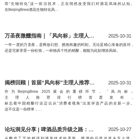
而“生物转化”这一前沿技术，正在悄然改变我们对酒花风味的认知。
在BeijingBrew酒花生物转化风…
万圣夜微醺指南｜「风向标」主理人推荐榜二期精选
2025-10-31
一年一度的万圣夜，是释放幻想、拥抱有趣的时刻。无论是精心准备的派对，
还是宅家享受一份松弛，一杯独具个性的精酿，都能为此刻增添风味。
揭榜回顾｜首届“风向标”主理人推荐排行榜
2025-10-31
作为BeijingBrew 2025展会的重磅环节，「风向标」
主理人推荐排行榜首度发布，
标志着中国精酿行业迈出从“消费者视角”出发评选产品的全新一步。
这不仅是一份榜单，…
论坛洞见分享 | 啤酒品质升级之路：适饮性、灌装与过桶的秘密
2025-10-27
从酿造工艺的精进到灌装技术的革新，啤酒的品质追求永无止境。